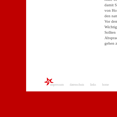
damit S
von Hom
den nat
Vor dem
Wichtig
Sollten
Absprac
gehen z
impressum
datenschutz
links
home