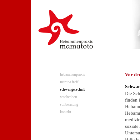
Vor de
hebammenpraxis
martina freff
Schwan
schwangerschaft
Die Sc
wochenbett
finden 
stillberatung
Hebamme
kontakt
Hebamme
medizin
soziale
Untersu
Hilfe b