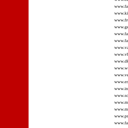
www.fa
www.kin
www.fr
www.ge
www.fa
www.fa
www.va
www.vb
www.dk
www.we
www.ver
www.em
www.ini
www.sch
www.mo
www.mo
www.pr
www.fa