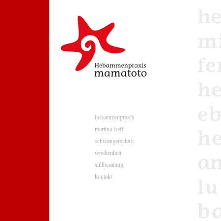
hebammenpraxis
martina freff
schwangerschaft
wochenbett
stillberatung
kontakt